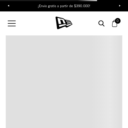
¡Envío gratis a partir de $390.000!
TAMBIÉN TE PUEDE
0
INTERESAR
COMBINA CON ESTOS
ACCESORIOS