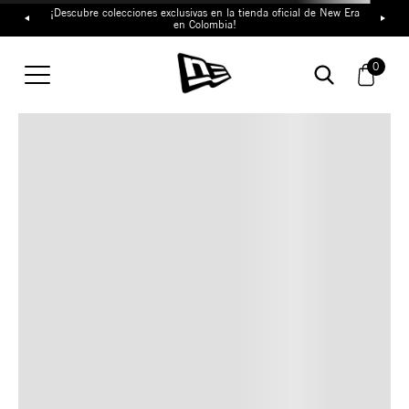
¡Descubre colecciones exclusivas en la tienda oficial de New Era
en Colombia!
TAMBIÉN TE PUEDE
0
INTERESAR
COMBINA CON ESTOS
ACCESORIOS