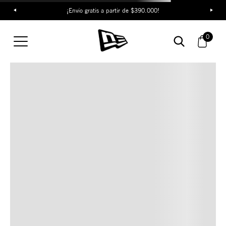
¡Envío gratis a partir de $390.000!
TAMBIÉN TE PUEDE
0
INTERESAR
COMBINA CON ESTOS
ACCESORIOS