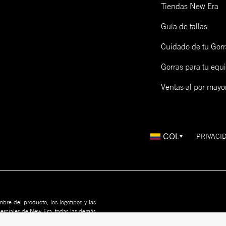
Tiendas New Era
Guía de tallas
Cuidado de tu Gorr
Gorras para tu equ
Ventas al por mayo
COL
PRIVACI
bre del producto, los logotipos y las
merciales de New Era, todas las demás
us propietarios. Nada en este sitio