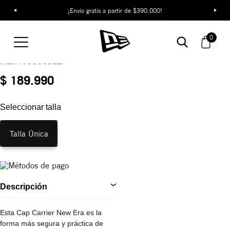
¡Envío gratis a partir de $390.000!
Cap Carrier New Era
0
Cap Carrier 6 Pack
REF:
60580522
$ 189.990
Seleccionar talla
Talla Única
Descripción
Esta Cap Carrier New Era es la
forma más segura y práctica de