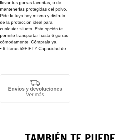
llevar tus gorras favoritas, o de
mantenerlas protegidas del polvo.
Pide la tuya hoy mismo y disfruta
de la protección ideal para
cualquier silueta. Esta opción te
permite transportar hasta 6 gorras
cómodamente. Cómprala ya.
• 6 literas 59FIFTY Capacidad de
carga de gorra equipada.
• Asa de agarre en la parte
superior.
• Correa de hombro ajustable y
desmontable.
• Orificios de aire en la parte
Envíos y devoluciones
Ver más
delantera.
• Cierre de cremallera alrededor.
• PUntales de soporte de tapa para
cuando está abierta.
Cap
• 100% POLIÉSTER.
Carrier
TAMBIÉN TE PUEDE