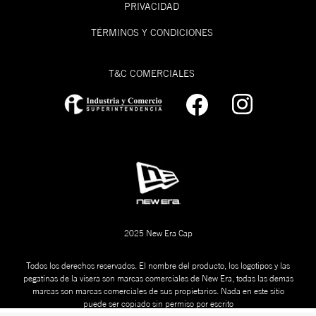
**La mayoría
PRIVACIDAD
Visera
Curva
de modelos se
2
.
¡Límpialas! Una opción es lavarlas y otra es
ensamblan a
TÉRMINOS Y CONDICIONES
limpiarlas en seco con un cepillo de madera y
mano.
Silueta
9FORTY
un cap freshner de New Era. Mira cómo
Ajuste
Ajustable
hacerlo acá:
T&C COMERCIALES
Corona
Baja-Redonda
FITTED
CAP
Visera
Curva
SIZING
Silueta
9TWENTY
Talla de
Talla de
Ajuste
Ajustable
gorra (NE)
gorra (CM)
Corona
Sin Soporte
Visera
Curva
2025 New Era Cap
Todos los derechos reservados. El nombre del producto, los logotipos y las
pegatinas de la visera son marcas comerciales de New Era, todas las demás
marcas son marcas comerciales de sus propietarios. Nada en este sitio
puede ser copiado sin permiso por escrito