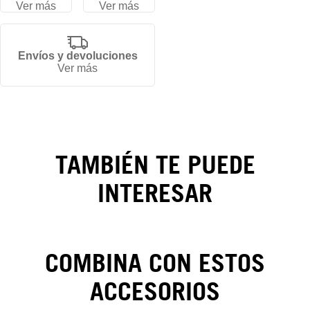
Ver más
Ver más
Gorra
Envíos y devoluciones
Ver más
New
York
Yankees
TAMBIÉN TE PUEDE
MLB
INTERESAR
Classics
59FIFTY
COMBINA CON ESTOS
ACCESORIOS
CAMBIOS Y DEVOLUCIONES