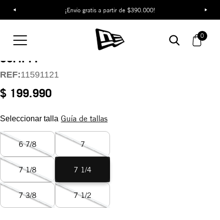
¡Envío gratis a partir de $390.000!
Gorra New York
0
Yankees MLB Classics
59FIFTY
REF:
11591121
$ 199.990
Guía de tallas
Seleccionar talla
6 7/8
7
7 1/8
7 1/4
7 3/8
7 1/2