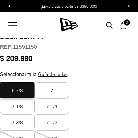
¡Envío gratis a partir de $390.000!
Gorra Los Angeles
0
Dodgers Black On
Black 59FIFTY
REF:
11591150
$ 209.990
Guía de tallas
Seleccionar talla
6 7/8
7
7 1/8
7 1/4
7 3/8
7 1/2