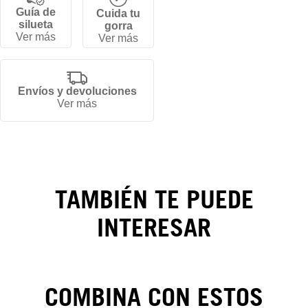
Guía de
Cuida tu
silueta
gorra
Ver más
Ver más
Gorra
Los
Envíos y devoluciones
Ver más
Angeles
Dodgers
Black
TAMBIÉN TE PUEDE
On
INTERESAR
Black
59FIFTY
COMBINA CON ESTOS
CAMBIOS Y DEVOLUCIONES