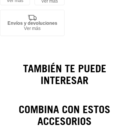
Ver más
Ver más
Gorra
Envíos y devoluciones
Ver más
Los
Angeles
Chargers
TAMBIÉN TE PUEDE
NFL
INTERESAR
Classics
59FIFTY
COMBINA CON ESTOS
ACCESORIOS
CAMBIOS Y DEVOLUCIONES