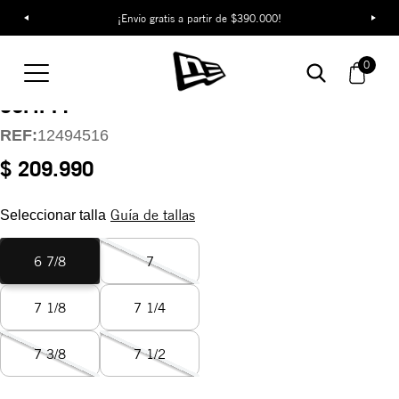
¡Envío gratis a partir de $390.000!
Gorra Los Angeles
0
Chargers NFL Classics
59FIFTY
REF:
12494516
$ 209.990
Guía de tallas
Seleccionar talla
6 7/8
7
7 1/8
7 1/4
7 3/8
7 1/2