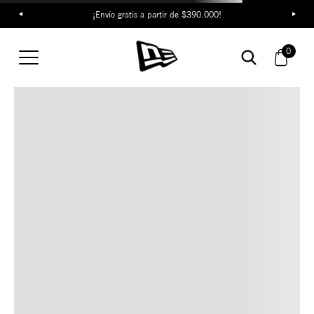
¡Envío gratis a partir de $390.000!
TAMBIÉN TE PUEDE
0
INTERESAR
COMBINA CON ESTOS
ACCESORIOS