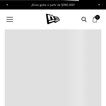
¡Envío gratis a partir de $390.000!
TAMBIÉN TE PUEDE
0
INTERESAR
COMBINA CON ESTOS
ACCESORIOS