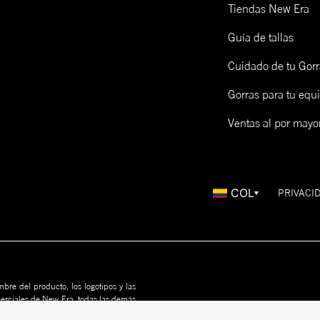
Tiendas New Era
Guía de tallas
Cuidado de tu Gorr
Gorras para tu equ
Ventas al por mayo
COL
PRIVACI
bre del producto, los logotipos y las
merciales de New Era, todas las demás
us propietarios. Nada en este sitio