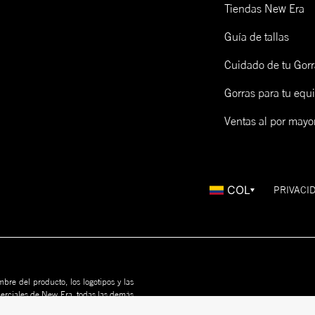
Tiendas New Era
Guía de tallas
Cuidado de tu Gorr
Gorras para tu equ
Ventas al por mayo
COL
PRIVACI
bre del producto, los logotipos y las
merciales de New Era, todas las demás
us propietarios. Nada en este sitio