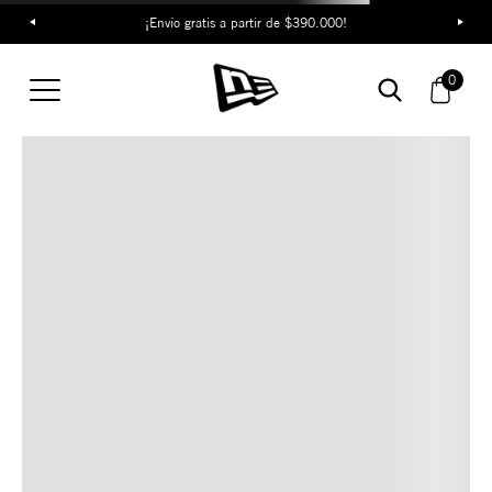
¡Envío gratis a partir de $390.000!
TAMBIÉN TE PUEDE
0
INTERESAR
COMBINA CON ESTOS
ACCESORIOS