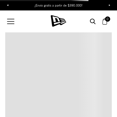
¡Envío gratis a partir de $390.000!
TAMBIÉN TE PUEDE
0
INTERESAR
COMBINA CON ESTOS
ACCESORIOS