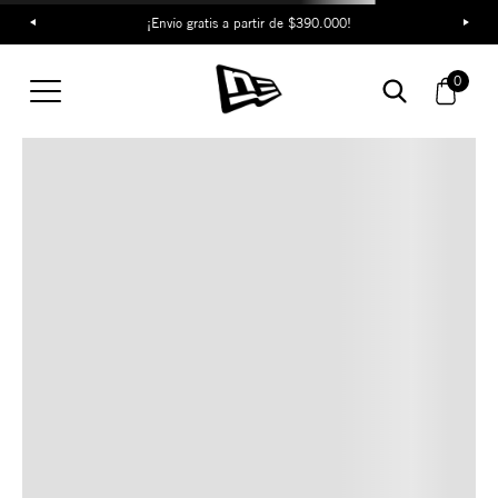
¡Envío gratis a partir de $390.000!
TAMBIÉN TE PUEDE
0
INTERESAR
COMBINA CON ESTOS
ACCESORIOS