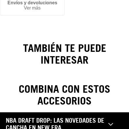
Envíos y devoluciones
Ver más
Gorra
New York
Yankees
TAMBIÉN TE PUEDE
Women's
INTERESAR
League
Essentials
9FORTY
COMBINA CON ESTOS
ACCESORIOS
CAMBIOS Y DEVOLUCIONES
NBA DRAFT DROP: LAS NOVEDADES DE
Realiza tus cambios y devoluciones sin costo. Las
Pantalones
CANCHA EN NEW ERA
reclamaciones por garantía, cambio y/o devolución de