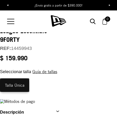
¡Envío gratis a partir de $390.000!
Gorra New York
0
Yankees Women's
League Essentials
9FORTY
REF:
14459943
$ 159.990
Guía de tallas
Seleccionar talla
Talla Única
Descripción