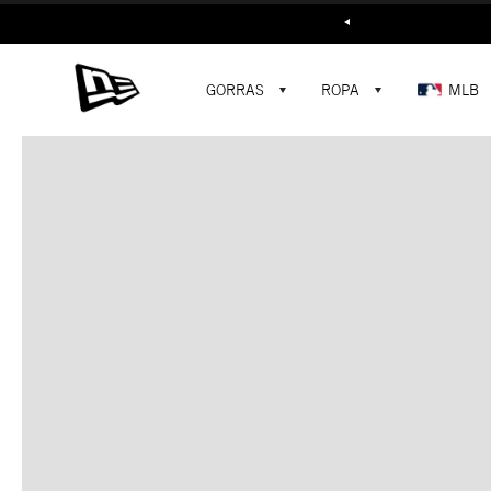
Buscar...
GORRAS
ROPA
MLB
C