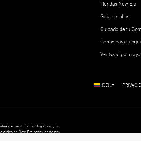
Tiendas New Era
Guía de tallas
Cuidado de tu Gorr
Gorras para tu equ
Ventas al por mayo
COL
PRIVACI
bre del producto, los logotipos y las
merciales de New Era, todas las demás
us propietarios. Nada en este sitio