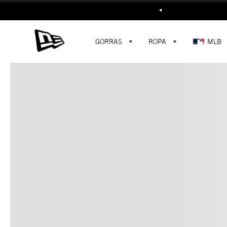
Buscar...
GORRAS
ROPA
MLB
C