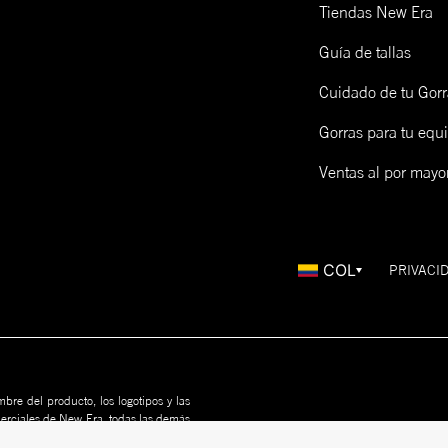
Tiendas New Era
Guía de tallas
Cuidado de tu Gorr
Gorras para tu equ
Ventas al por mayo
COL
PRIVACI
bre del producto, los logotipos y las
merciales de New Era, todas las demás
us propietarios. Nada en este sitio