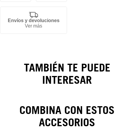
Envíos y devoluciones
Ver más
Gorra
Los
Angeles
Dodgers
TAMBIÉN TE PUEDE
Mythical
INTERESAR
59FIFTY
COMBINA CON ESTOS
ACCESORIOS
CAMBIOS Y DEVOLUCIONES