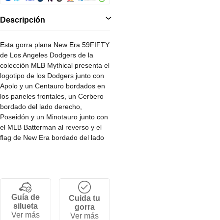
Descripción
Esta gorra plana New Era 59FIFTY
de Los Angeles Dodgers de la
colección MLB Mythical presenta el
logotipo de los Dodgers junto con
Apolo y un Centauro bordados en
los paneles frontales, un Cerbero
bordado del lado derecho,
Poseidón y un Minotauro junto con
el MLB Batterman al reverso y el
flag de New Era bordado del lado
izquierdo. Cómprala ya. <br/>
<br/>• Corona alta y estructurada.
<br/>• Diseño ajustado por tallas.
<br/>• Visera plana. <br/>• 100%
poliéster.
Guía de
Cuida tu
silueta
gorra
Ver más
Ver más