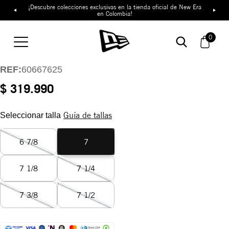
¡Descubre colecciones exclusivas en la tienda oficial de New Era
en Colombia!
Gorra Los Angeles
Dodgers Mythical
0
59FIFTY
REF:
60667625
$ 319.990
Guía de tallas
Seleccionar talla
6 7/8
7
7 1/8
7 1/4
7 3/8
7 1/2