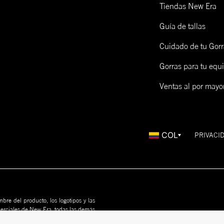
Tiendas New Era
Guía de tallas
Cuidado de tu Gorr
Gorras para tu equ
Ventas al por mayo
COL
PRIVACI
bre del producto, los logotipos y las
merciales de New Era, todas las demás
us propietarios. Nada en este sitio