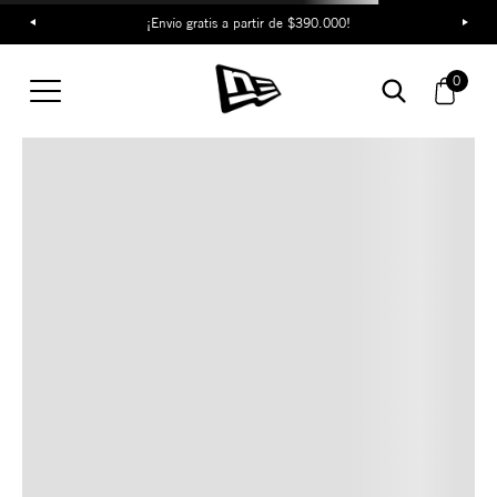
¡Envío gratis a partir de $390.000!
TAMBIÉN TE PUEDE
0
INTERESAR
COMBINA CON ESTOS
ACCESORIOS