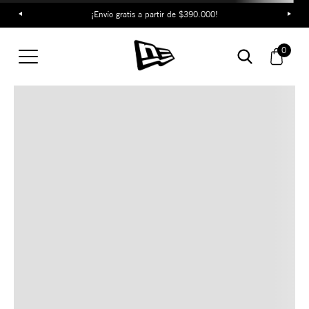
¡Envío gratis a partir de $390.000!
TAMBIÉN TE PUEDE
0
INTERESAR
COMBINA CON ESTOS
ACCESORIOS