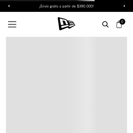
¡Envío gratis a partir de $390.000!
TAMBIÉN TE PUEDE
0
INTERESAR
COMBINA CON ESTOS
ACCESORIOS