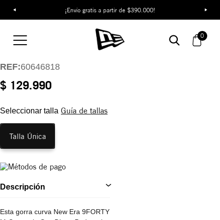
¡Envío gratis a partir de $390.000!
Gorra New Era MLB
Player Replica
0
9FORTY M-Crown
REF:
60646818
$ 129.990
Guía de tallas
Seleccionar talla
Talla Única
Descripción
Esta gorra curva New Era 9FORTY