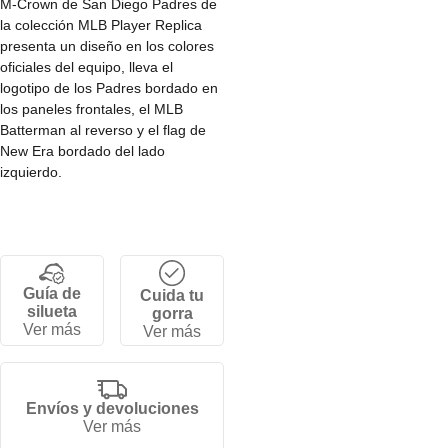
M-Crown de San Diego Padres de
la colección MLB Player Replica
presenta un diseño en los colores
oficiales del equipo, lleva el
logotipo de los Padres bordado en
los paneles frontales, el MLB
Batterman al reverso y el flag de
New Era bordado del lado
izquierdo.
• Corona baja y estructurada de 6
paneles.
• Cierre snapback ajustable.
• Visera curva.
Guía de
Cuida tu
• 100% poliéster.
silueta
gorra
Ver más
Ver más
Envíos y devoluciones
Gorra
Ver más