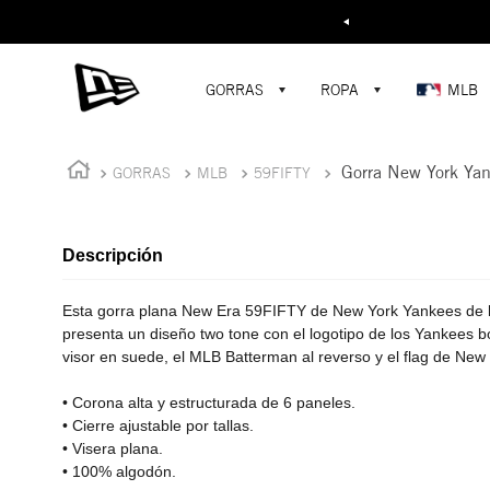
Buscar...
¡D
GORRAS
ROPA
MLB
Gorra New York Ya
GORRAS
MLB
59FIFTY
Descripción
Esta gorra plana New Era 59FIFTY de New York Yankees de 
presenta un diseño two tone con el logotipo de los Yankees bo
visor en suede, el MLB Batterman al reverso y el flag de New
• Corona alta y estructurada de 6 paneles.
• Cierre ajustable por tallas.
• Visera plana.
• 100% algodón.