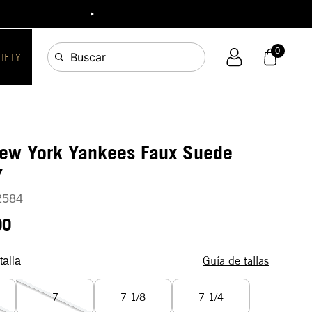
ia!
0
Buscar
FIFTY
New York Yankees Faux Suede
Y
2584
90
Guía de tallas
talla
7
7 1/8
7 1/4