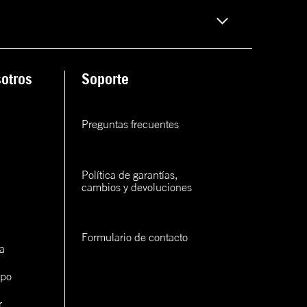
rva
ana
rva
otros
Soporte
rva
Preguntas frecuentes
rva
Política de garantías, 
cambios y devoluciones
Formulario de contacto
a
con un
cerlo
ipo
r