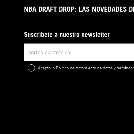
NBA DRAFT DROP: LAS NOVEDADES 
Suscríbete a nuestro newsletter
Acepto la
Política de tratamiento de datos
y
términos 
2
.
¡
c
a