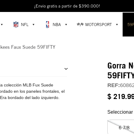
escubre colecciones exclusivas en la tienda oficial de New Era en Colomb
¡Envío gratis a partir de $390.000!
NFL
NBA
MOTORSPORT
59
nkees Faux Suede 59FIFTY
Gorra 
59FIFT
REF:
6086
la colección MLB Fux Suede
rdado en los paneles frontales, el
$ 219.9
 Era bordado del lado izquierdo.
Seleccionar 
6 7/8