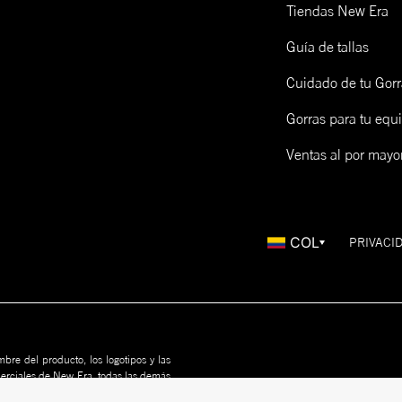
Tiendas New Era
Guía de tallas
Cuidado de tu Gorr
Gorras para tu equ
Ventas al por mayo
COL
PRIVACI
bre del producto, los logotipos y las
merciales de New Era, todas las demás
us propietarios. Nada en este sitio