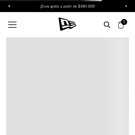
¡Envío gratis a partir de $390.000!
TAMBIÉN TE PUEDE
0
INTERESAR
COMBINA CON ESTOS
ACCESORIOS