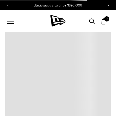
¡Envío gratis a partir de $390.000!
TAMBIÉN TE PUEDE
0
INTERESAR
COMBINA CON ESTOS
ACCESORIOS