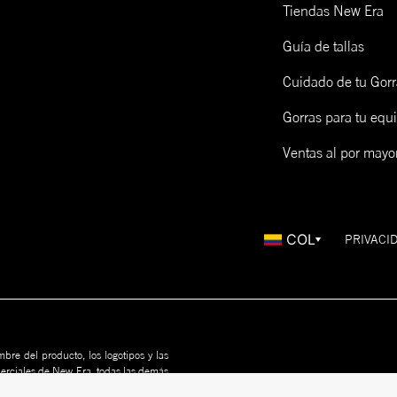
Tiendas New Era
Guía de tallas
Cuidado de tu Gorr
Gorras para tu equ
Ventas al por mayo
COL
PRIVACI
bre del producto, los logotipos y las
merciales de New Era, todas las demás
us propietarios. Nada en este sitio