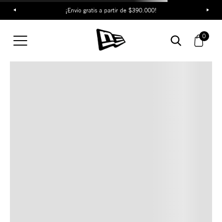
¡Envío gratis a partir de $390.000!
TAMBIÉN TE PUEDE
0
INTERESAR
COMBINA CON ESTOS
ACCESORIOS