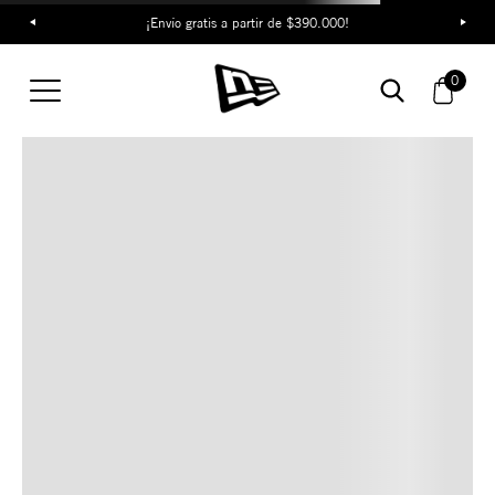
¡Envío gratis a partir de $390.000!
TAMBIÉN TE PUEDE
0
INTERESAR
COMBINA CON ESTOS
ACCESORIOS