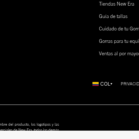
Tiendas New Era
Guía de tallas
Cuidado de tu Gorr
Gorras para tu equ
Ventas al por mayo
COL
PRIVACI
bre del producto, los logotipos y las
merciales de New Era, todas las demás
us propietarios. Nada en este sitio