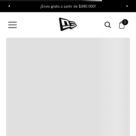
¡Envío gratis a partir de $390.000!
TAMBIÉN TE PUEDE
0
INTERESAR
COMBINA CON ESTOS
ACCESORIOS