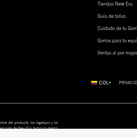
Tiendas New Era
Guía de tallas
Cuidado de tu Gorr
Gorras para tu equ
Ventas al por mayo
COL
PRIVACI
bre del producto, los logotipos y las
merciales de New Era, todas las demás
us propietarios. Nada en este sitio