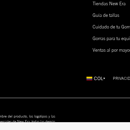
Tiendas New Era
Guía de tallas
Cuidado de tu Gorr
Gorras para tu equ
Ventas al por mayo
COL
PRIVACI
bre del producto, los logotipos y las
merciales de New Era, todas las demás
us propietarios. Nada en este sitio