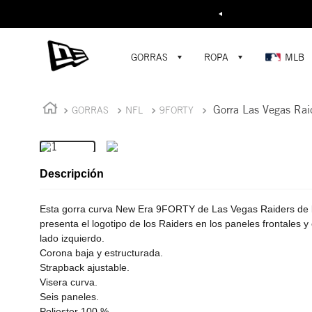
Buscar...
¡D
GORRAS
ROPA
MLB
Gorra Las Vegas Ra
GORRAS
NFL
9FORTY
Descripción
Esta gorra curva New Era 9FORTY de Las Vegas Raiders de 
presenta el logotipo de los Raiders en los paneles frontales y
lado izquierdo.
Corona baja y estructurada.
Strapback ajustable.
Visera curva.
Seis paneles.
Poliester 100 %.