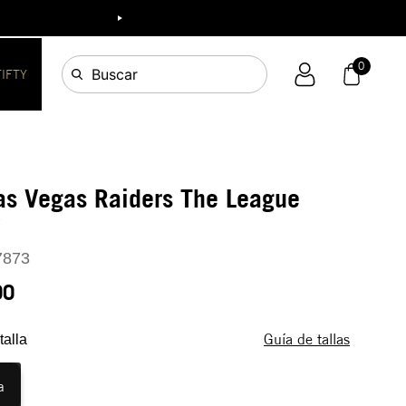
ia!
0
Buscar
FIFTY
as Vegas Raiders The League
Y
7873
90
Guía de tallas
talla
a