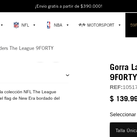
escubre colecciones exclusivas en la tienda oficial de New Era en Colomb
¡Envío gratis a partir de $390.000!
NFL
NBA
MOTORSPORT
59
iders The League 9FORTY
Gorra L
9FORT
REF:
1051
la colección NFL The League
$ 139.9
 el flag de New Era bordado del
Seleccionar 
Talla Únic