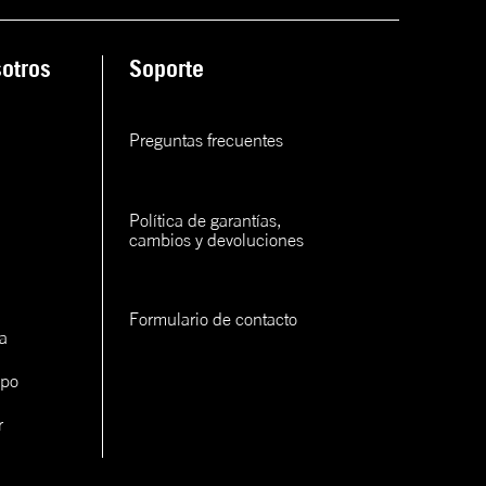
ana
otros
Soporte
rva
rva
Preguntas frecuentes
rva
Política de garantías, 
cambios y devoluciones
Formulario de contacto
a
con un
ipo
cerlo
r