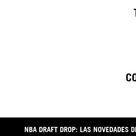
C
1
.
C
t
NBA DRAFT DROP: LAS NOVEDADES 