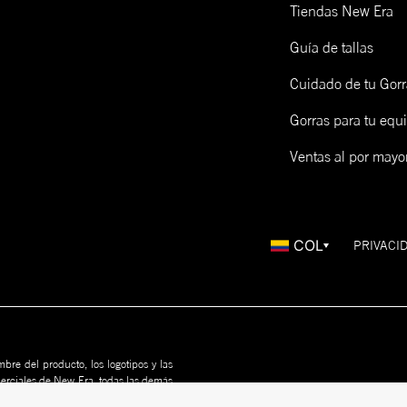
Tiendas New Era
Guía de tallas
Cuidado de tu Gorr
Gorras para tu equ
Ventas al por mayo
COL
PRIVACI
bre del producto, los logotipos y las
merciales de New Era, todas las demás
us propietarios. Nada en este sitio