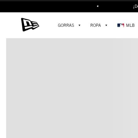
Buscar...
¡D
GORRAS
ROPA
MLB
C