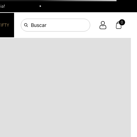
ia!
R
0
Buscar
FIFTY
OS