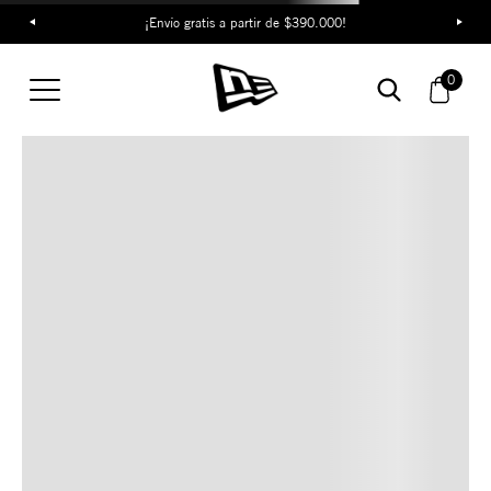
¡Envío gratis a partir de $390.000!
TAMBIÉN TE PUEDE
0
INTERESAR
COMBINA CON ESTOS
ACCESORIOS