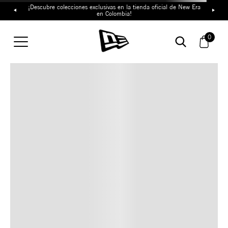
¡Descubre colecciones exclusivas en la tienda oficial de New Era
en Colombia!
TAMBIÉN TE PUEDE
0
INTERESAR
COMBINA CON ESTOS
ACCESORIOS