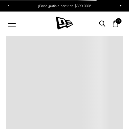
¡Envío gratis a partir de $390.000!
TAMBIÉN TE PUEDE
0
INTERESAR
COMBINA CON ESTOS
ACCESORIOS