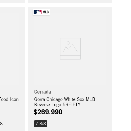
Cerrada
Food Icon
Gorra Chicago White Sox MLB
Reverse Logo 59FIFTY
$
269
.
990
/8
7 3/8