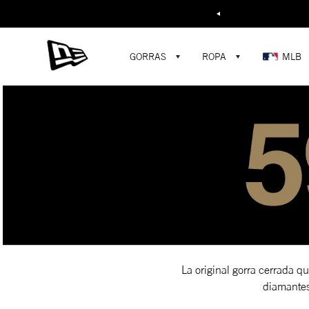
Buscar...
GORRAS
ROPA
MLB
La original gorra cerrada qu
diamantes 