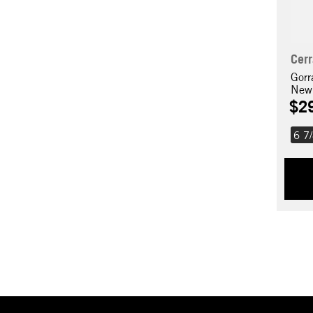
Cer
Gorr
New
$
2
6 7