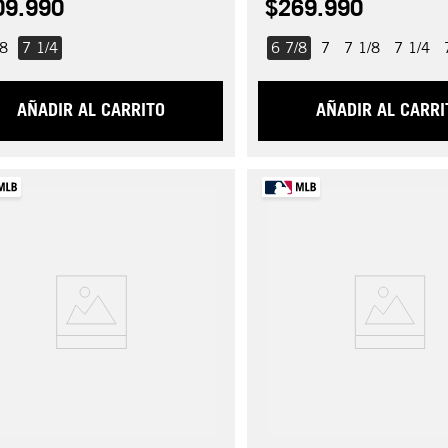
09
.
990
$
269
.
990
/8
7 1/4
6 7/8
7
7 1/8
7 1/4
AÑADIR AL CARRITO
AÑADIR AL CARRI