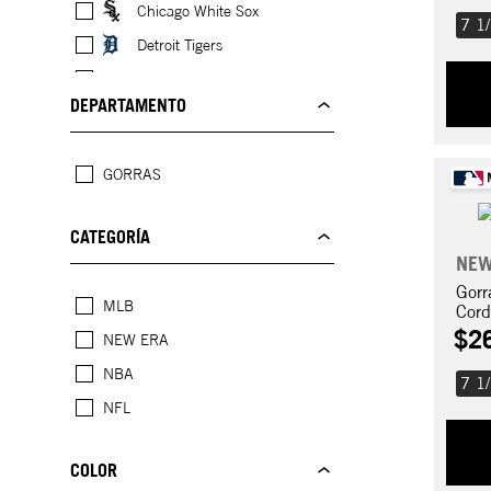
Chicago White Sox
7 1
Detroit Tigers
Entretenimiento
DEPARTAMENTO
Las Vegas Raiders
Los Angeles Chargers
GORRAS
Los Angeles Dodgers
Mostrar 5 más
CATEGORÍA
NEW
Gorr
MLB
Cord
$
2
NEW ERA
NBA
7 1
NFL
COLOR