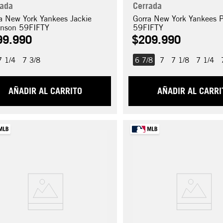
rada
Cerrada
a New York Yankees Jackie
Gorra New York Yankees P
inson 59FIFTY
59FIFTY
99
.
990
$
209
.
990
7 1/4
7 3/8
6 7/8
7
7 1/8
7 1/4
AÑADIR AL CARRITO
AÑADIR AL CARRI