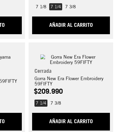
7 1/8
7 1/4
7 3/8
TO
AÑADIR AL CARRITO
Cerrada
Gorra New Era Flower Embroidery
 59FIFTY
59FIFTY
$
209
.
990
7 1/4
7 3/8
TO
AÑADIR AL CARRITO