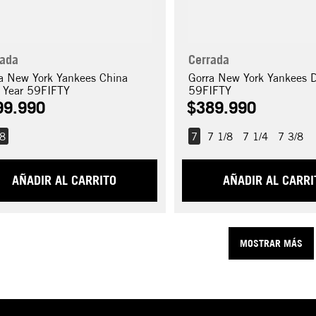
rada
Cerrada
a New York Yankees China
Gorra New York Yankees
 Year 59FIFTY
59FIFTY
99
.
990
$
389
.
990
/8
7
7 1/8
7 1/4
7 3/8
AÑADIR AL CARRITO
AÑADIR AL CARRI
MOSTRAR MÁS