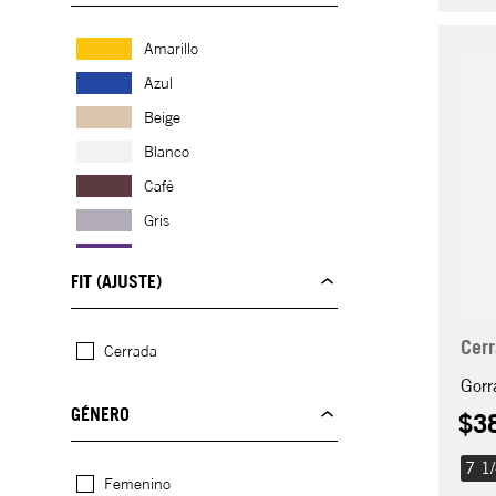
Amarillo
Azul
Beige
Blanco
Café
Gris
Morado
FIT (AJUSTE)
Multicolor
Negro
Cer
Cerrada
Rojo
Gorr
Mostrar 2 más
GÉNERO
$
3
7 1
Femenino