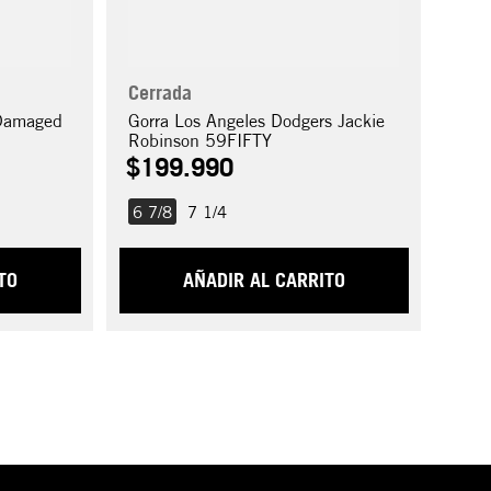
Cerrada
 Damaged
Gorra Los Angeles Dodgers Jackie
Robinson 59FIFTY
$
199
.
990
6 7/8
7 1/4
TO
AÑADIR AL CARRITO