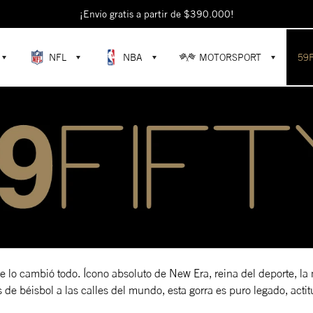
¡Envío gratis a partir de $390.000!
NFL
NBA
MOTORSPORT
59
e lo cambió todo. Ícono absoluto de New Era, reina del deporte, la m
de béisbol a las calles del mundo, esta gorra es puro legado, actitu