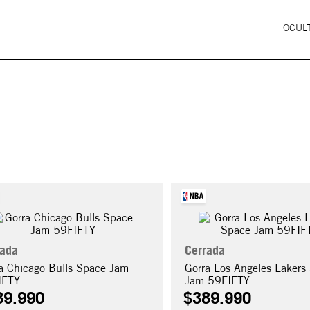
OCULT
rada
Cerrada
a Chicago Bulls Space Jam
Gorra Los Angeles Lakers
IFTY
Jam 59FIFTY
89
.
990
$
389
.
990