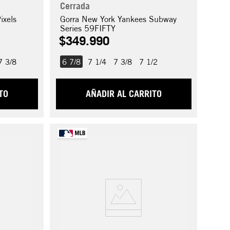
Cerrada
ixels
Gorra New York Yankees Subway
Series 59FIFTY
$
349
.
990
7 3/8
6 7/8
7 1/4
7 3/8
7 1/2
TO
AÑADIR AL CARRITO