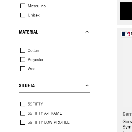
Masculino
Unisex
MATERIAL
Cotton
Polyester
Wool
SILUETA
59FIFTY
59FIFTY A-FRAME
Cer
Gorr
59FIFTY LOW PROFILE
Sym