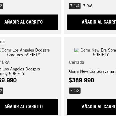
/2
7 1/4
7 3/8
AÑADIR AL CARRITO
AÑADIR AL CARRI
 ERA
Cerrada
a Los Angeles Dodgers
Gorra New Era Sorayama
uroy 59FIFTY
69
.
990
$
389
.
990
/2
7 1/8
AÑADIR AL CARRITO
AÑADIR AL CARRI