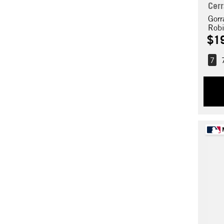
Cer
Gorr
Rob
$
1
7