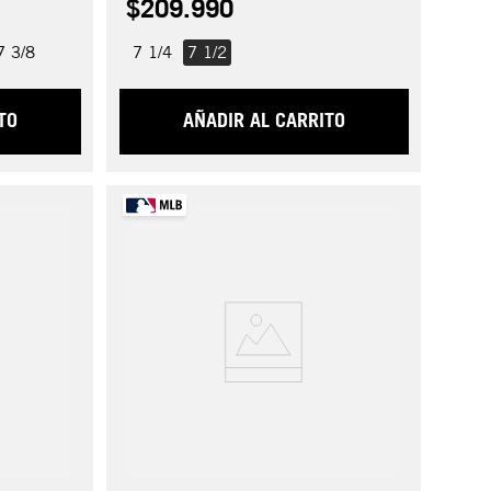
$
209
.
990
7 3/8
7 1/4
7 1/2
TO
AÑADIR AL CARRITO