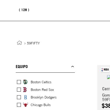
126
59FIFTY
EQUIPO
Boston Celtics
Cer
Boston Red Sox
Gorr
Brooklyn Dodgers
59F
$
3
Chicago Bulls