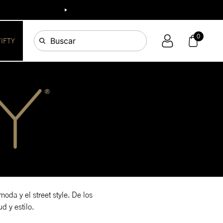
0
Buscar
FIFTY
oda y el street style. De los
d y estilo.