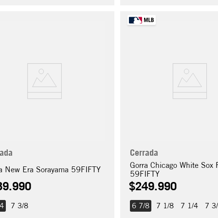
rada
Cerrada
Gorra Chicago White Sox 
a New Era Sorayama 59FIFTY
59FIFTY
89
.
990
$
249
.
990
/4
7 3/8
6 7/8
7 1/8
7 1/4
7 3