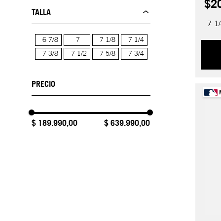
$
2
TALLA
7 1
6 7/8
7
7 1/8
7 1/4
7 3/8
7 1/2
7 5/8
7 3/4
$ 189.990,00
$ 639.990,00