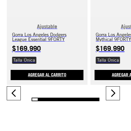
Ajustable
Ajus
Gorra Los Angeles Dodgers
Gorra Los Angele
League Essential 9FORTY
Mythical 9FORT
$
169
.
990
$
169
.
990
Talla Única
Talla Única
AGREGAR AL CARRITO
AGREGAR A