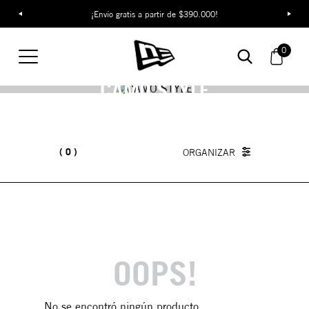
¡Envío gratis a partir de $390.000!
0
CAMO STYLE
0
OOPS!
No se encontró ningún producto