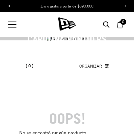
¡Envío gratis a partir de $390.000!
0
CAROLINA PANTHERS
0
OOPS!
No se encontró ningún producto