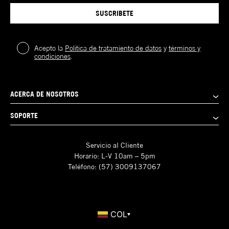
SUSCRIBETE
Acepto la
Política de tratamiento de datos
y
términos y
condiciones
.
ACERCA DE NOSOTROS
SOPORTE
Servicio al Cliente
Horario: L-V 10am – 5pm
Teléfono: (57) 3009137067
COL