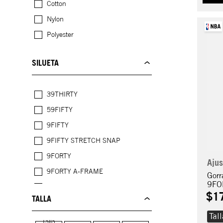
Cotton
Nylon
Polyester
SILUETA
39THIRTY
59FIFTY
9FIFTY
9FIFTY STRETCH SNAP
9FORTY
Ajus
9FORTY A-FRAME
Gorr
9FO
9FORTY E-FRAME
$
1
TALLA
9SEVENTY STRETCH SNAP
Tal
Talla