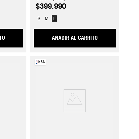
$
399
.
990
S
M
L
TO
AÑADIR AL CARRITO