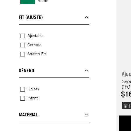
Verde
FIT (AJUSTE)
Ajustable
Cerrada
Stretch Fit
GÉNERO
Ajus
Gorr
9FO
Unisex
$
1
Infantil
Tal
MATERIAL