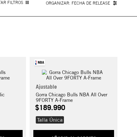
AR FILTROS
FECHA DE RELEASE
Ajustable
lic
Gorra Chicago Bulls NBA All Over
9FORTY A-Frame
$
189
.
990
Talla Única