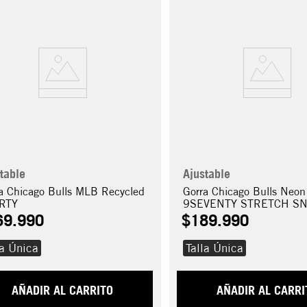
table
Ajustable
a Chicago Bulls MLB Recycled
Gorra Chicago Bulls Neon
RTY
9SEVENTY STRETCH S
69
.
990
$
189
.
990
la Única
Talla Única
AÑADIR AL CARRITO
AÑADIR AL CARRI