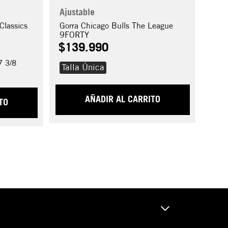
Ajustable
Classics
Gorra Chicago Bulls The League
9FORTY
$
139
.
990
7 3/8
Talla Única
AÑADIR AL CARRITO
TO