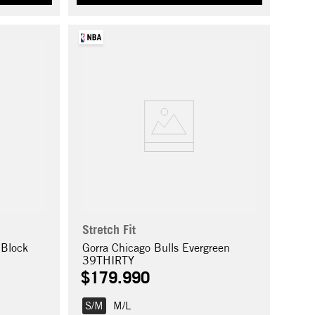
Stretch Fit
 Block
Gorra Chicago Bulls Evergreen
39THIRTY
$
179
.
990
S/M
M/L