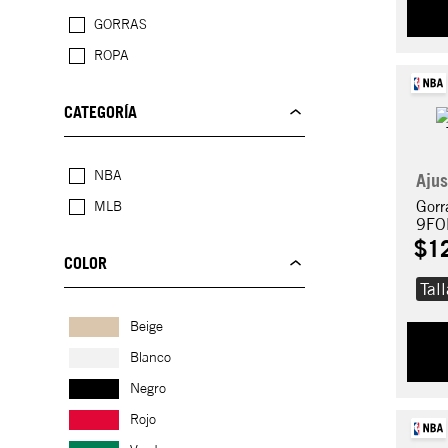
GORRAS
ROPA
CATEGORÍA
NBA
Ajus
Gorr
MLB
9FO
$
1
COLOR
Tal
Beige
Blanco
Negro
Rojo