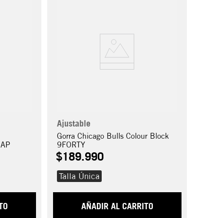
Ajustable
Gorra Chicago Bulls Colour Block
NAP
9FORTY
$
189
.
990
Talla Única
TO
AÑADIR AL CARRITO