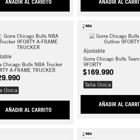
AÑADIR AL CARRITO
AÑADIR AL CARRI
Ajustable
table
Gorra Chicago Bulls Team
a Chicago Bulls NBA Trucker
9FORTY
RTY A-FRAME TRUCKER
$
169
.
990
29
.
990
Talla Única
la Única
AÑADIR AL CARRI
AÑADIR AL CARRITO