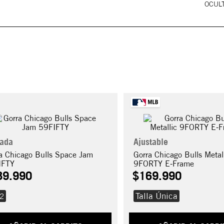
OCULT
rada
Ajustable
a Chicago Bulls Space Jam
Gorra Chicago Bulls Metal
IFTY
9FORTY E-Frame
89
.
990
$
169
.
990
Talla Única
/2