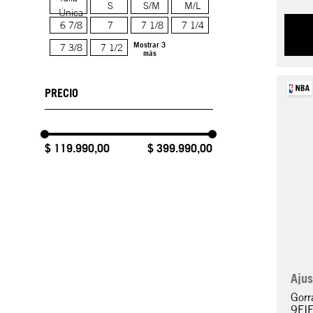
S
S/M
M/L
Única
6 7/8
7
7 1/8
7 1/4
Mostrar 3
7 3/8
7 1/2
más
$ 119.990,00
$ 399.990,00
Ajus
Gorr
9FI