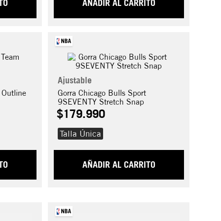
TO
AÑADIR AL CARRITO
Ajustable
 Outline
Gorra Chicago Bulls Sport
9SEVENTY Stretch Snap
$
179
.
990
Talla Única
TO
AÑADIR AL CARRITO