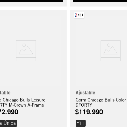
table
Ajustable
a Chicago Bulls Leisure
Gorra Chicago Bulls Color
RTY M-Crown A-Frame
9FORTY
72
.
990
$
119
.
990
la Única
YTH