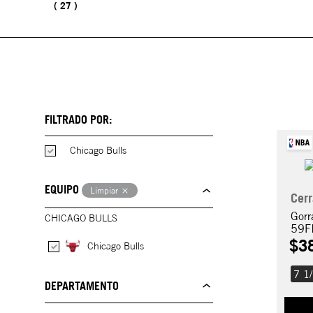
27
FILTRADO POR:
Chicago Bulls
EQUIPO
Limpiar
Cer
Gorr
CHICAGO BULLS
59F
$
3
Chicago Bulls
7 1
DEPARTAMENTO