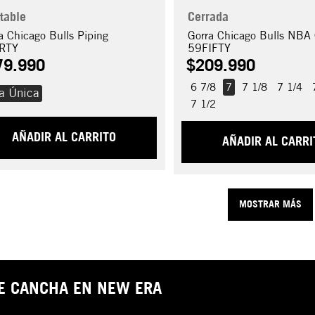
table
Cerrada
a Chicago Bulls Piping
Gorra Chicago Bulls NBA 
RTY
59FIFTY
79
.
990
$
209
.
990
6 7/8
7
7 1/8
7 1/4
la Única
7 1/2
AÑADIR AL CARRITO
AÑADIR AL CARRI
MOSTRAR MÁS
DE CANCHA EN NEW ERA