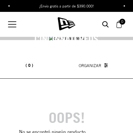
¡Envío gratis a partir de $390.000!
0
CINCINNATI REDS
0
OOPS!
No se encontró ningún producto