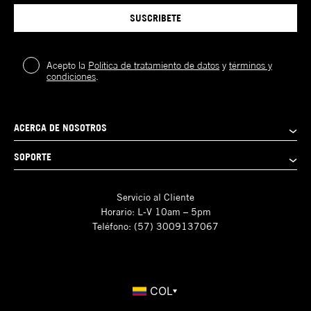
SUSCRIBETE
Acepto la
Política de tratamiento de datos
y
términos y
condiciones
.
ACERCA DE NOSOTROS
SOPORTE
Servicio al Cliente
Horario: L-V 10am – 5pm
Teléfono: (57) 3009137067
COL