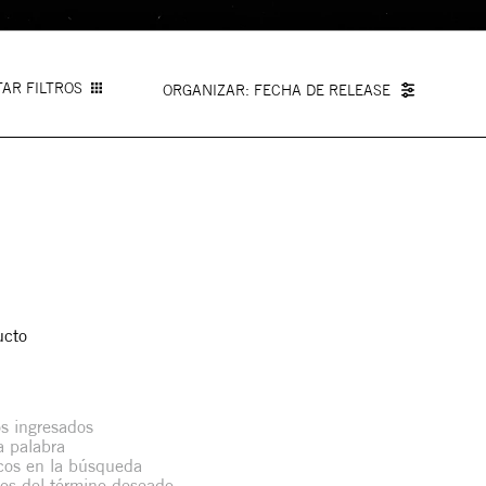
AR FILTROS
FECHA DE RELEASE
ucto
s ingresados
la palabra
icos en la búsqueda
mos del término deseado