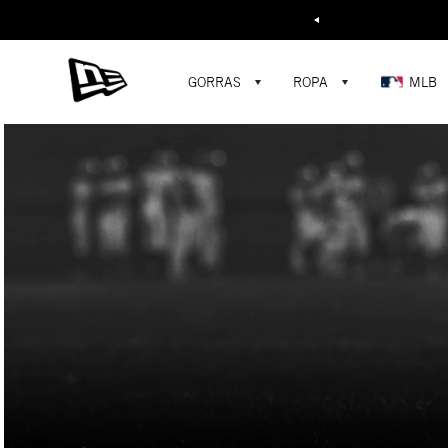
Buscar...
GORRAS
ROPA
MLB