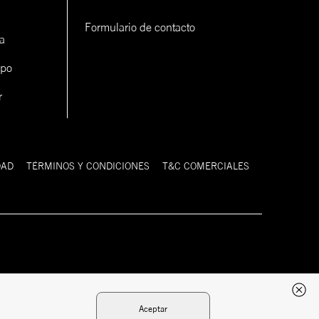
Formulario de contacto
a
ipo
r
DAD
TÉRMINOS Y CONDICIONES
T&C COMERCIALES
Desarrollado
Tecnología:
por:
Aceptar