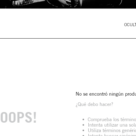
OCULT
No se encontró ningún prod
¿Qué debo hacer?
OOPS!
Comprueba los término
Intenta utilizar una so
Utiliza términos genér
Intenta buscar sinóni