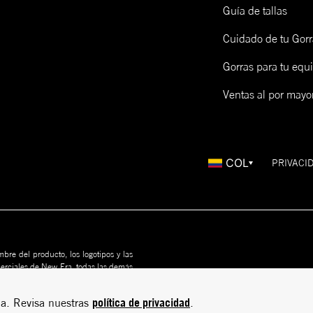
Guía de tallas
Cuidado de tu Gorr
Gorras para tu equ
Ventas al por mayo
COL
PRIVACI
bre del producto, los logotipos y las
merciales de New Era, todas las demás
us propietarios. Nada en este sitio
rito
política de privacidad
a. Revisa nuestras
.