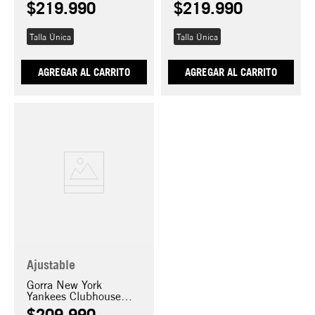
$
219
.
990
$
219
.
990
Talla Única
Talla Única
AGREGAR AL CARRITO
AGREGAR AL CARRITO
Ajustable
Gorra New York
Yankees Clubhouse
9FORTY M-Crown
$
209
.
990