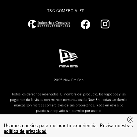
T&C COMERCIALES
2025 New Era Cap
Todos los derechos reservados. El nombre del producto, los logotipos y las
pegatinas de la visera son marcas comerciales de New Era, todas las demás
marcas son marcas comerciales de sus propietarios. Nada en este sitio
puede ser copiado sin permiso por escrito
Usamos cookies para mejorar tu experiencia. Revisa nuestras
política de privacidad
.
Desarrollado
Tecnología:
por: