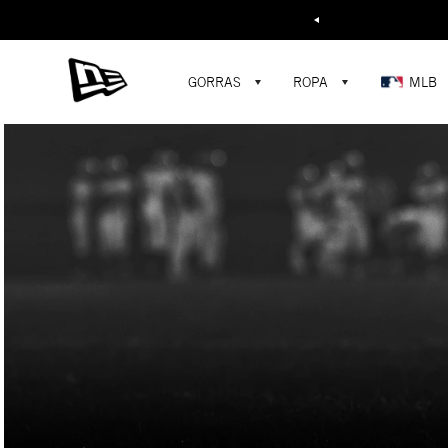
Buscar...
GORRAS
ROPA
MLB