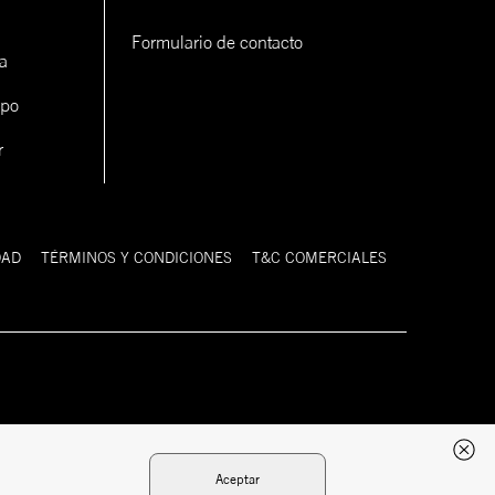
Formulario de contacto
a
ipo
r
DAD
TÉRMINOS Y CONDICIONES
T&C COMERCIALES
Desarrollado
Tecnología:
por:
Aceptar