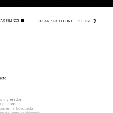
AR FILTROS
FECHA DE RELEASE
ucto
s ingresados
la palabra
icos en la búsqueda
mos del término deseado