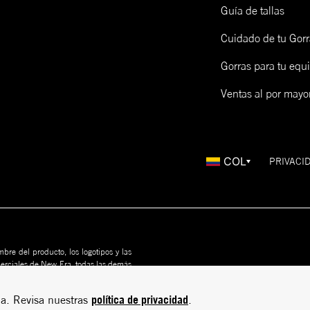
Guía de tallas
Cuidado de tu Gorr
Gorras para tu equ
Ventas al por mayo
COL
PRIVACI
bre del producto, los logotipos y las
merciales de New Era, todas las demás
us propietarios. Nada en este sitio
rito
política de privacidad
a. Revisa nuestras
.