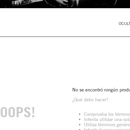
OCULT
No se encontró ningún prod
¿Qué debo hacer?
OOPS!
Comprueba los término
Intenta utilizar una so
Utiliza términos genér
Intenta buscar sinóni