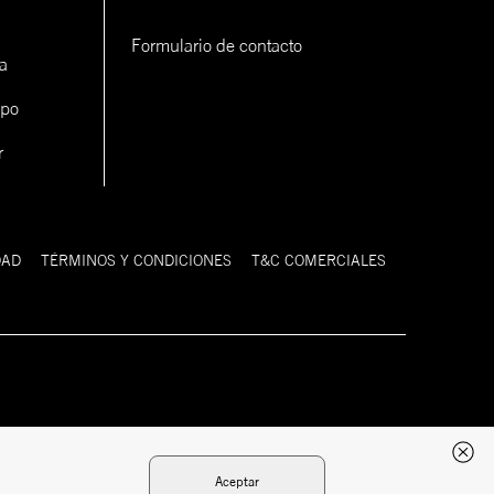
Formulario de contacto
a
ipo
r
DAD
TÉRMINOS Y CONDICIONES
T&C COMERCIALES
Desarrollado
Tecnología:
por:
Aceptar