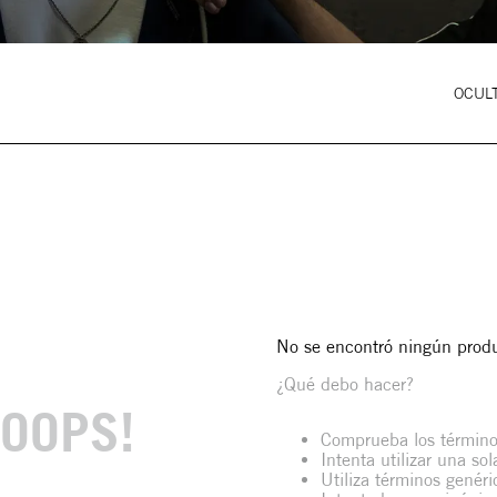
OCULT
No se encontró ningún prod
¿Qué debo hacer?
OOPS!
Comprueba los término
Intenta utilizar una so
Utiliza términos genér