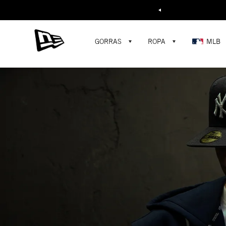
Buscar...
GORRAS
ROPA
MLB