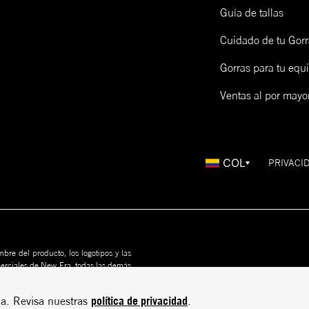
Guía de tallas
Cuidado de tu Gorr
Gorras para tu equ
Ventas al por mayo
COL
PRIVACI
bre del producto, los logotipos y las
merciales de New Era, todas las demás
us propietarios. Nada en este sitio
rito
política de privacidad
a. Revisa nuestras
.