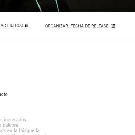
AR FILTROS
FECHA DE RELEASE
ucto
s ingresados
la palabra
icos en la búsqueda